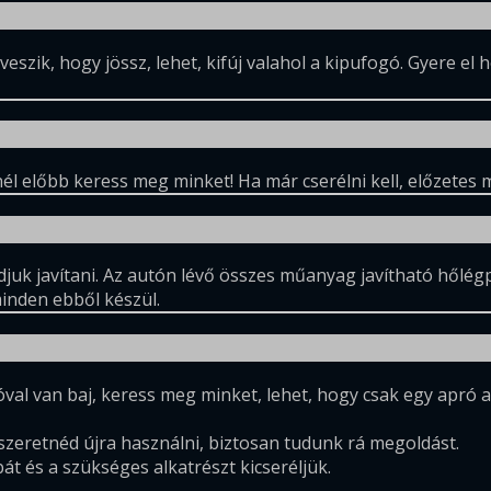
veszik, hogy jössz, lehet, kifúj valahol a kipufogó. Gyere 
nél előbb keress meg minket! Ha már cserélni kell, előzetes 
udjuk javítani. Az autón lévő összes műanyag javítható hőlég
minden ebből készül.
val van baj, keress meg minket, lehet, hogy csak egy apró al
zeretnéd újra használni, biztosan tudunk rá megoldást.
át és a szükséges alkatrészt kicseréljük.