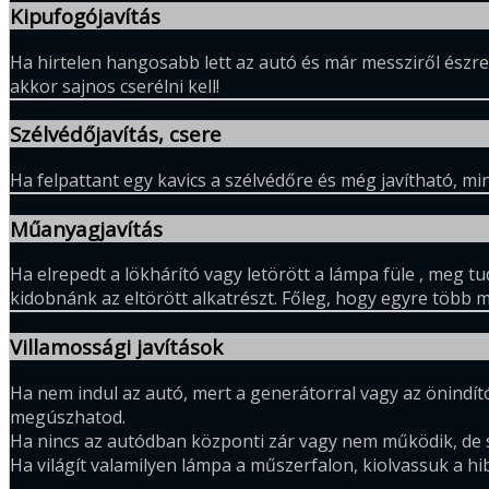
Kipufogójavítás
Ha hirtelen hangosabb lett az autó és már messziről észre
akkor sajnos cserélni kell!
Szélvédőjavítás, csere
Ha felpattant egy kavics a szélvédőre és még javítható, mi
Műanyagjavítás
Ha elrepedt a lökhárító vagy letörött a lámpa füle , meg t
kidobnánk az eltörött alkatrészt. Főleg, hogy egyre több 
Villamossági javítások
Ha nem indul az autó, mert a generátorral vagy az önindító
megúszhatod.
Ha nincs az autódban központi zár vagy nem működik, de s
Ha világít valamilyen lámpa a műszerfalon, kiolvassuk a hib