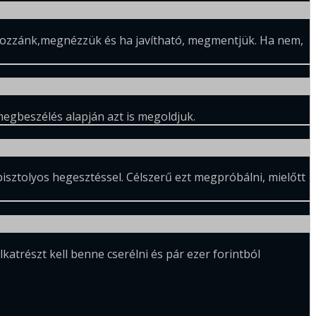
el hozzánk,megnézzük és ha javítható, megmentjük. Ha nem,
megbeszélés alapján azt is megoldjuk.
pisztolyos hegesztéssel. Célszerű ezt megpróbálni, mielőtt
katrészt kell benne cserélni és pár ezer forintból