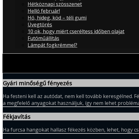
Hétköznapi szösszenet
Helló február!
Hó, hideg, köd – téli gumi
Üvegtörés
10 ok, hogy miért cseréltess időben olajat
Futóműállítás
Lámpát fogkrémmel?
Sidebar
Gyári minőségű fényezés
Ha festeni kell az autódat, nem kell tovább keresgélned.
a megfelelő anyagokat használjuk, így nem lehet probléma
Fékjavítás
Ha furcsa hangokat hallasz fékezés közben, lehet, hogy csa