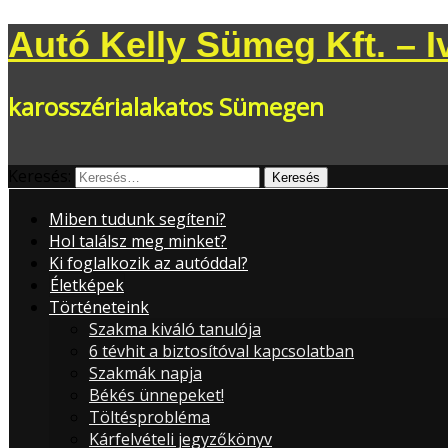
Autó Kelly Sümeg Kft. – 
karosszérialakatos Sümegen
Keresés:
Miben tudunk segíteni?
Hol találsz meg minket?
Ki foglalkozik az autóddal?
Életképek
Történeteink
Szakma kiváló tanulója
6 tévhit a biztosítóval kapcsolatban
Szakmák napja
Békés ünnepeket!
Töltésprobléma
Kárfelvételi jegyzőkönyv