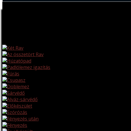
Életképek
Két autóból egyet…