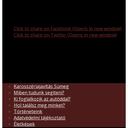
Share this:
Click to share on Facebook (Opens in new window)
Click to share on Twitter (Opens in new window)
Like this:
Like
Loading...
Karosszériajavítás Sümeg
Miben tudunk segíteni?
Ki foglalkozik az autóddal?
Hol találsz meg minket?
Történeteink
Adatvédelmi tájékoztató
Életképek