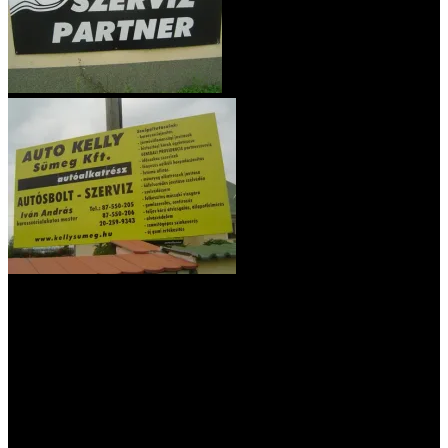
Nyitvatartás: hétfőtől péntekig 8-17 óráig, ebédszünet
12-13-ig.
Telefonszám: 87/ 550-205, 20/259-9343
e-mail cím: info@kellysumeg.hu