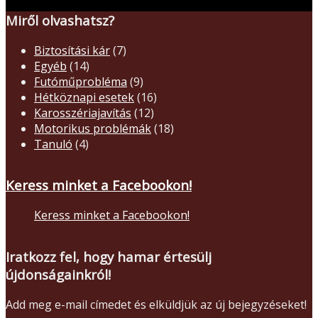
Miről olvashatsz?
Biztosítási kár
(7)
Egyéb
(14)
Futóműprobléma
(9)
Hétköznapi esetek
(16)
Karosszériajavítás
(12)
Motorikus problémák
(18)
Tanuló
(4)
Keress minket a Facebookon!
Keress minket a Facebookon!
Iratkozz fel, hogy hamar értesülj
újdonságainkról!
Add meg e-mail címedet és elküldjük az új bejegyzéseket!