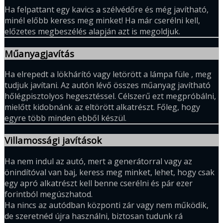
Ha felpattant egy kavics a szélvédőre és még javítható,
minél előbb keress meg minket! Ha már cserélni kell,
előzetes megbeszélés alapján azt is megoldjuk.
Műanyagjavítás
Ha elrepedt a lökhárító vagy letörött a lámpa füle , meg
tudjuk javítani. Az autón lévő összes műanyag javítható
hőlégpisztolyos hegesztéssel. Célszerű ezt megpróbálni,
mielőtt kidobnánk az eltörött alkatrészt. Főleg, hogy
egyre több minden ebből készül.
Villamossági javítások
Ha nem indul az autó, mert a generátorral vagy az
önindítóval van baj, keress meg minket, lehet, hogy csak
egy apró alkatrészt kell benne cserélni és pár ezer
forintból megúszhatod.
Ha nincs az autódban központi zár vagy nem működik,
de szeretnéd újra használni, biztosan tudunk rá