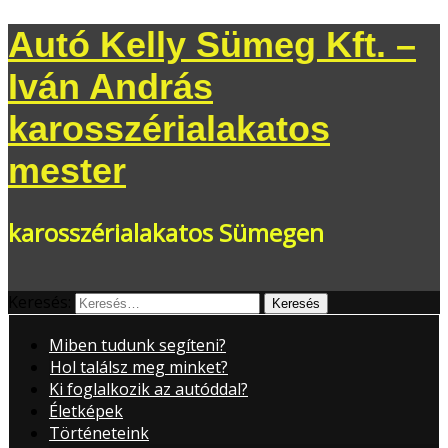
Autó Kelly Sümeg Kft. –
Iván András
karosszérialakatos
mester
karosszérialakatos Sümegen
Keresés:
Miben tudunk segíteni?
Hol találsz meg minket?
Ki foglalkozik az autóddal?
Életképek
Történeteink