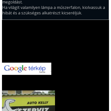
megoldást.
Ha világít valamilyen lámpa a műszerfalon, kiolvassuk a
hibát és a szükséges alkatrészt kicseréljük.
Hol találsz meg minket?
A pontos címünk :
Sümeg, Korona u. 4.
Figyeld kihelyezett tábláinkat!