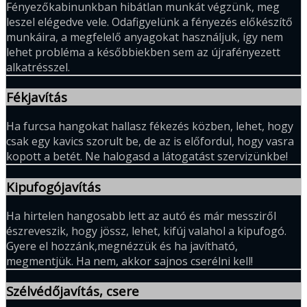
Fényezőkabinunkban hibátlan munkát végzünk, meg
leszel elégedve vele. Odafigyelünk a fényezés előkészítő
munkáira, a megfelelő anyagokat használjuk, így nem
lehet probléma a későbbiekben sem az újrafényezett
alkatrésszel.
Fékjavítás
Ha furcsa hangokat hallasz fékezés közben, lehet, hogy
csak egy kavics szorult be, de az is előfordul, hogy vasra
kopott a betét. Ne halogasd a látogatást szervizünkbe!
Kipufogójavítás
Ha hirtelen hangosabb lett az autó és már messziről
észreveszik, hogy jössz, lehet, kifúj valahol a kipufogó.
Gyere el hozzánk,megnézzük és ha javítható,
megmentjük. Ha nem, akkor sajnos cserélni kell!
Szélvédőjavítás, csere