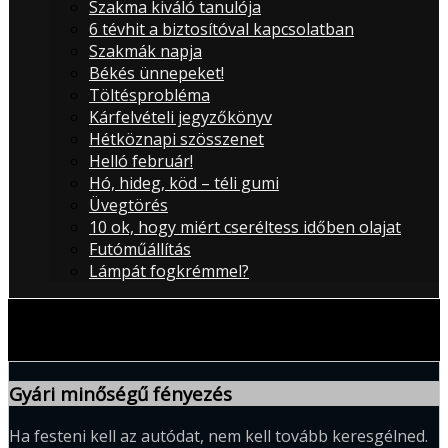
Szakma kiváló tanulója
6 tévhit a biztosítóval kapcsolatban
Szakmák napja
Békés ünnepeket!
Töltésprobléma
Kárfelvételi jegyzőkönyv
Hétköznapi szösszenet
Helló február!
Hó, hideg, köd – téli gumi
Üvegtörés
10 ok, hogy miért cseréltess időben olajat
Futóműállítás
Lámpát fogkrémmel?
Sidebar
Gyári minőségű fényezés
Ha festeni kell az autódat, nem kell tovább keresgélned.